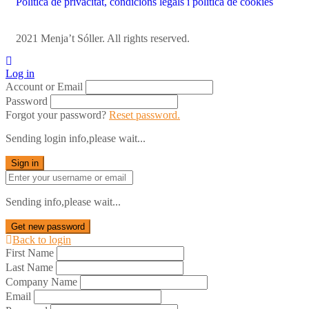
Política de privacitat, condicions legals i política de cookies
2021 Menja’t Sóller. All rights reserved.
Log in
Account or Email
Password
Forgot your password?
Reset password.
Sending login info,please wait...
Sign in
Sending info,please wait...
Get new password
Back to login
First Name
Last Name
Company Name
Email