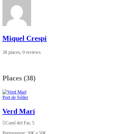
Miquel Crespi
38 places, 0 reviews
Places (38)
Port de Sóller
Verd Marí
Camí del Far, 5
30€ a 50€