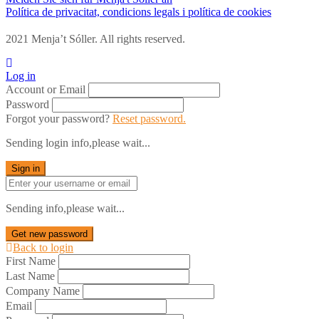
Política de privacitat, condicions legals i política de cookies
2021 Menja’t Sóller. All rights reserved.
Log in
Account or Email
Password
Forgot your password?
Reset password.
Sending login info,please wait...
Sign in
Sending info,please wait...
Get new password
Back to login
First Name
Last Name
Company Name
Email