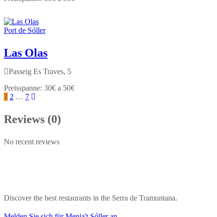
Port de Sóller
Las Olas
Passeig Es Traves, 5
30€ a 50€
1
2
…
7
Reviews (0)
No recent reviews
Discover the best restaurants in the Serra de Tramuntana.
Melden Sie sich für Menja't Sóller an