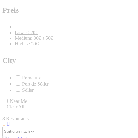
Preis
Low: < 20€
Medium: 30€ a 50€
High: > 50€
City
Fornalutx
Port de Sóller
Sóller
Near Me
Clear All
8
Restaurants