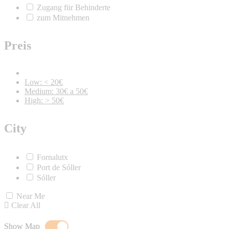
Zugang für Behinderte
zum Mitnehmen
Preis
Low: < 20€
Medium: 30€ a 50€
High: > 50€
City
Fornalutx
Port de Sóller
Sóller
Near Me
Clear All
Show Map