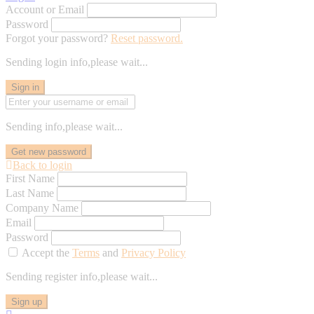
Account or Email
Password
Forgot your password?
Reset password.
Sending login info,please wait...
Sign in
Sending info,please wait...
Get new password
Back to login
First Name
Last Name
Company Name
Email
Password
Accept the
Terms
and
Privacy Policy
Sending register info,please wait...
Sign up