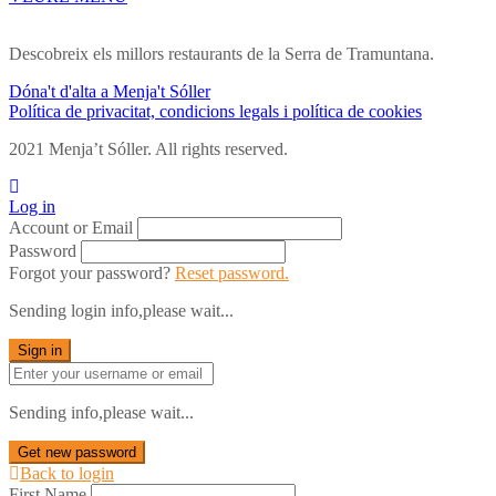
Descobreix els millors restaurants de la Serra de Tramuntana.
Dóna't d'alta a Menja't Sóller
Política de privacitat, condicions legals i política de cookies
2021 Menja’t Sóller. All rights reserved.
Log in
Account or Email
Password
Forgot your password?
Reset password.
Sending login info,please wait...
Sign in
Sending info,please wait...
Get new password
Back to login
First Name