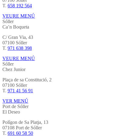
07100 Sóller
T.
658 192 564
VEURE MENÚ
Sóller
Ca’n Boqueta
C/ Gran Via, 43
07100 Sóller
T.
971 638 398
VEURE MENÚ
Sóller
Chez Junior
Plaça de sa Constitució, 2
07100 Sóller
T.
971 41 56 91
VER MENÚ
Port de Sóller
El Deseo
Polígon de Sa Platja, 13
07108 Port de Sóller
T.
691 60 58 50