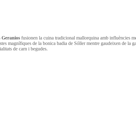
s Geranios
fusionen la cuina tradicional mallorquina amb influències medi
 vistes magnífiques de la bonica badia de Sóller mentre gaudeixen de la 
ialitats de carn i begudes.